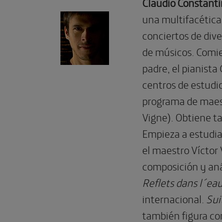
Claudio Constantin
una multifacética 
conciertos de dive
de músicos. Comie
padre, el pianist
centros de estudio
programa de maest
Vigne). Obtiene t
Empieza a estudia
el maestro Víctor
composición y an
Reflets dans l´ea
internacional.
Sui
también figura co