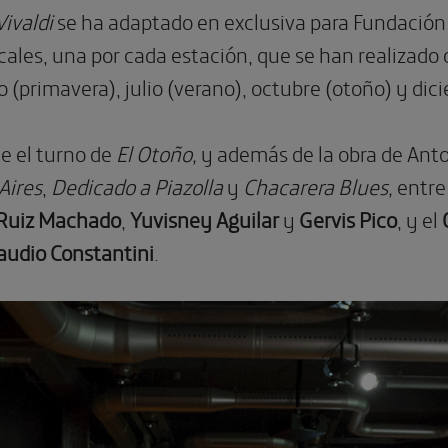
Vivaldi
se ha adaptado en exclusiva para Fundación 
les, una por cada estación, que se han realizado o
(primavera), julio (verano), octubre (otoño) y dici
e el turno de
El Otoño,
y además de la obra de Anto
Aires
,
Dedicado a Piazolla
y
Chacarera Blues,
entre
 Ruiz Machado
,
Yuvisney Aguilar
y
Gervis Pico
, y el
audio Constantini
.