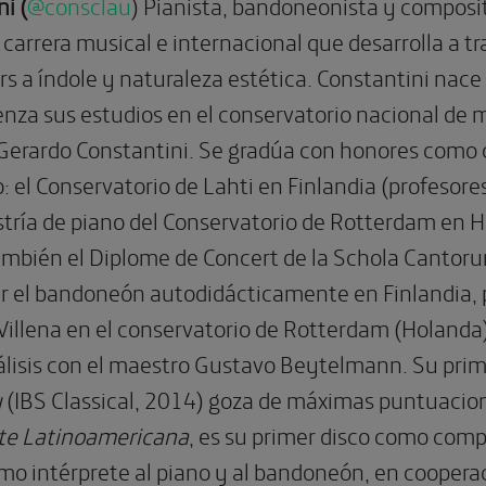
i (
@consclau
)
Pianista, bandoneonista y composit
carrera musical e internacional que desarrolla a tra
rs a índole y naturaleza estética.
Constantini nace
nza sus estudios en el conservatorio nacional de m
a Gerardo Constantini. Se gradúa con honores como 
: el Conservatorio de Lahti en Finlandia (profesore
ría de piano del Conservatorio de Rotterdam en H
ambién el Diplome de Concert de la Schola Cantorum
r el bandoneón autodidácticamente en Finlandia,
 Villena en el conservatorio de Rotterdam (Holand
álisis con el maestro Gustavo Beytelmann.
Su prim
u
(IBS Classical, 2014) goza de máximas puntuacione
te Latinoamericana
, es su primer disco como comp
mo intérprete al piano y al bandoneón, en cooper