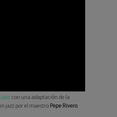
 Jazz
con una adaptación de l
a
atin jazz por el maestro
Pepe Rivero
.