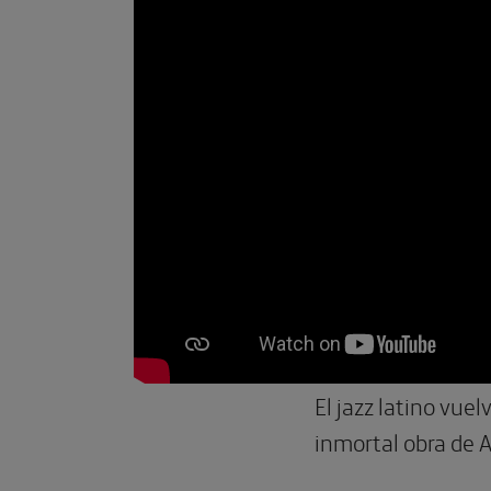
El jazz latino vue
inmortal obra de A