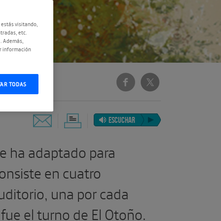
 estás visitando,
tradas, etc.
e. Además,
r información
TAR TODAS
ESCUCHAR
 se ha adaptado para
onsiste en cuatro
uditorio, una por cada
fue el turno de El Otoño.