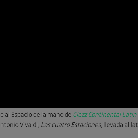
lve al Espacio de la mano de
Clazz Continental Latin
ntonio Vivaldi,
Las cuatro Estaciones
, llevada al l