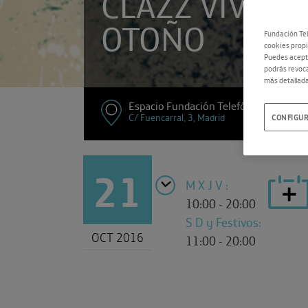
CLAZZ VIVALDI
OTOÑO
Fundación Tel
cookies propi
Puedes acepta
podrás revoca
más detallada
Espacio Fundación Telefónica
C/ Fuencarral, 3, Madrid
CONFIGUR
21
M X J V :
10:00 - 20:00
S D y Festivos:
OCT 2016
11:00 - 20:00