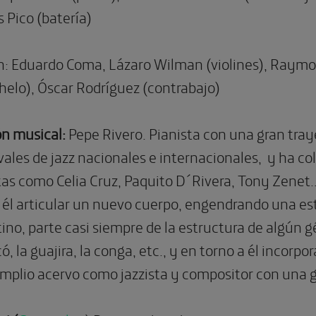
s Pico (batería)
n
:
Eduardo Coma, Lázaro Wilman (violines),
Raymon
helo),
Óscar Rodríguez (contrabajo)
ón musical:
Pepe Rivero.
Pianista con una gran tray
ales de jazz nacionales e internacionales,
y ha co
tas como Celia Cruz, Paquito D´Rivera, Tony Zenet
a él articular un nuevo cuerpo, engendrando una e
atino, parte casi siempre de la estructura de algún
 la guajira, la conga, etc., y en torno a él incorp
amplio acervo como jazzista y compositor con una g