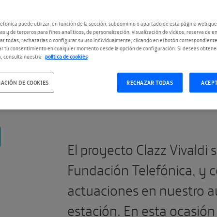
: EL
efónica puede utilizar, en función de la sección, subdominio o apartado de esta página web que
as y de terceros para fines analíticos, de personalización, visualización de vídeos, reserva de en
r todas, rechazarlas o configurar su uso individualmente, clicando en el botón correspondient
r tu consentimiento en cualquier momento desde la opción de configuración. Si deseas obtene
, consulta nuestra
política de cookies
#ClazzVivaldi
ACIÓN DE COOKIES
RECHAZAR TODAS
ACEP
El proyecto Clazz Vivaldi
Fundación Telefónica, y c
actuaciones en nuestro a
estación. En esta ocasión 