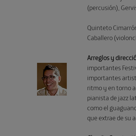
(percusión),
Gervi
Quinteto Cimarró
Caballero (violonc
Arreglos y direcci
importantes Festiv
importantes artis
ritmo y en torno 
pianista de jazz l
como el guaguancó,
que extrae de su 