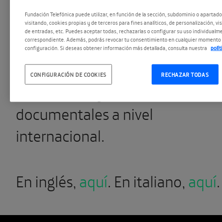
recibimos en nuestro auditorio 
Fundación Telefónica puede utilizar, en función de la sección, subdominio o apartad
profesionales de primer orden e
visitando, cookies propias y de terceros para fines analíticos, de personalización, vi
de entradas, etc. Puedes aceptar todas, rechazarlas o configurar su uso individualme
correspondiente. Además, podrás revocar tu consentimiento en cualquier momento 
el sector de los festivales de cin
configuración. Si deseas obtener información más detallada, consulta nuestra
polí
y a especialistas en la
CONFIGURACIÓN DE COOKIES
RECHAZAR TODAS
distribución y financiación de
documentales a nivel
internacional.
En inglés,
aquí
. En italiano,
aquí
.