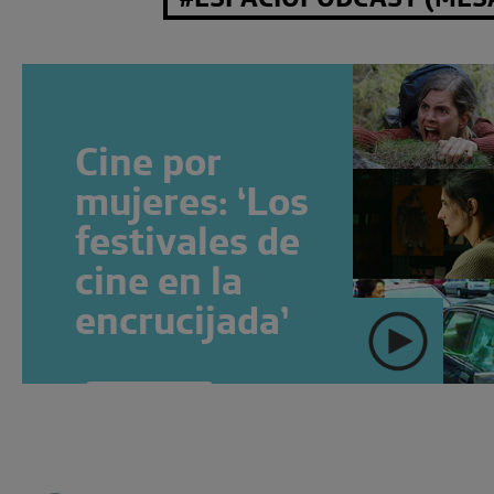
Cine por
mujeres: ‘Los
festivales de
cine en la
encrucijada’
" >
SUSCRÍBETE
Ver más