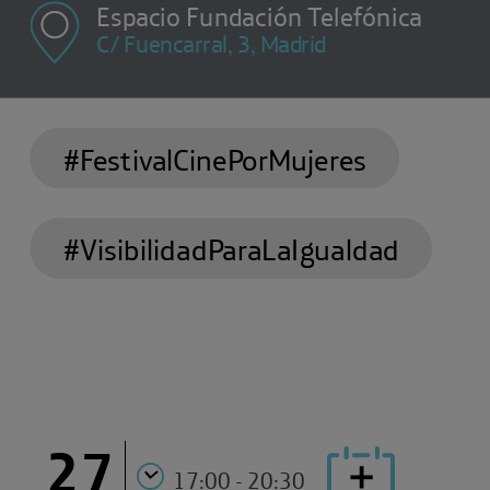
Espacio Fundación Telefónica
C/ Fuencarral, 3, Madrid
#FestivalCinePorMujeres
#VisibilidadParaLaIgualdad
27
17:00 - 20:30