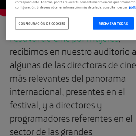
correspondiente. Además, podrás revocar tu consentimiento en cualquier momento 
configuración. Si deseas obtener información más detallada, consulta nuestra
polí
Gracias a la colaboración con el
CONFIGURACIÓN DE COOKIES
RECHAZAR TODAS
Festival de Cine por mujeres
,
recibimos en nuestro auditorio 
algunas de las directoras de cin
más relevantes del panorama
internacional, presentes en el
festival, y a directores y
programadores referentes en el
sector de las grandes