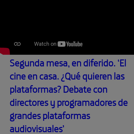
Segunda mesa, en diferido. ‘El
cine en casa. ¿Qué quieren las
plataformas? Debate con
directores y programadores de
grandes plataformas
audiovisuales’