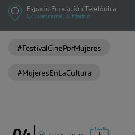
Espacio Fundación Telefónica
C/ Fuencarral, 3, Madrid
#FestivalCinePorMujeres
#MujeresEnLaCultura
04