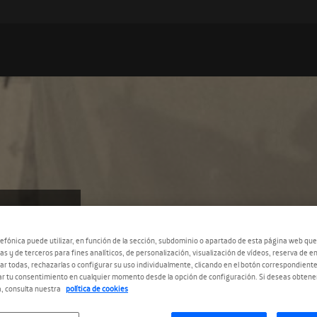
efónica puede utilizar, en función de la sección, subdominio o apartado de esta página web que
as y de terceros para fines analíticos, de personalización, visualización de vídeos, reserva de en
r todas, rechazarlas o configurar su uso individualmente, clicando en el botón correspondient
S
r tu consentimiento en cualquier momento desde la opción de configuración. Si deseas obtene
, consulta nuestra
política de cookies