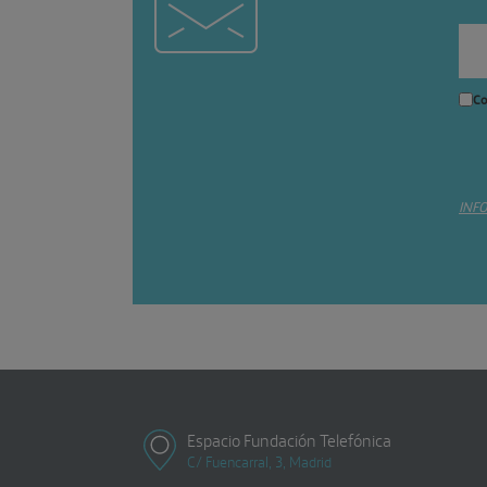
Co
INF
Espacio Fundación Telefónica
C/ Fuencarral, 3, Madrid