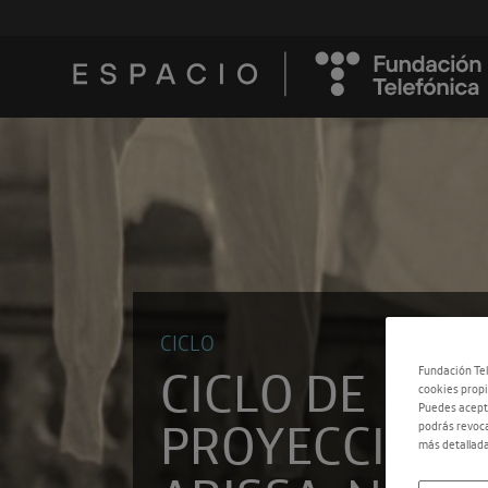
CICLO
CICLO DE
Fundación Tel
cookies propi
Puedes acepta
PROYECCIONE
podrás revoca
más detallada