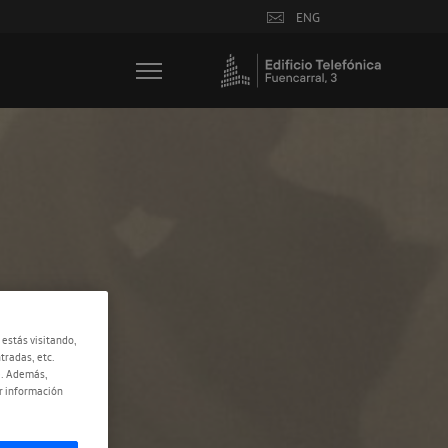
ENG
 estás visitando,
tradas, etc.
e. Además,
r información