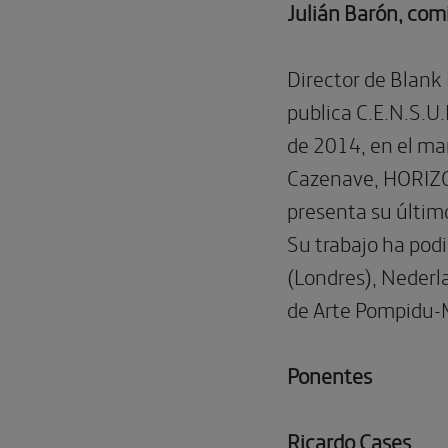
Julián Barón, comi
Director de Blank
publica C.E.N.S.U.R
de 2014, en el ma
Cazenave, HORIZON
presenta su últi
Su trabajo ha pod
(Londres), Neder
de Arte Pompidu-Me
Ponentes
Ricardo Cases