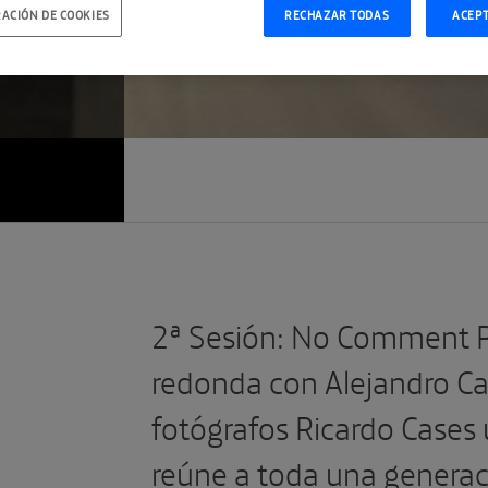
ACIÓN DE COOKIES
RECHAZAR TODAS
ACEP
2ª Sesión: No Comment 
redonda con Alejandro Cas
fotógrafos Ricardo Cases 
reúne a toda una generac