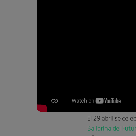
El 29 abril se cel
Bailarina del Fut