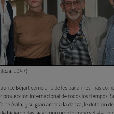
agoza, 1947)
urice Béjart como uno de los bailarines más complet
 proyección internacional de todos los tiempos. Su
a de Ávila, y su gran amor a la danza, le dotaron 
le hicieron destacar muy pronto como solista. Inici