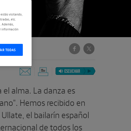
 estás visitando,
tradas, etc.
e. Además,
r información
TAR TODAS
ESCUCHAR
a el alma. La danza es
mano". Hemos recibido en
Ullate, el bailarín español
ernacional de todos los