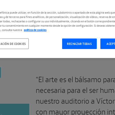
E
efónica puede utilizar, en función de la sección, subdominio o apartado de esta página web que
as y de terceros para fines analíticos, de personalización, visualización de vídeos, reserva de en
r todas, rechazarlas o configurar su uso individualmente, clicando en el botón correspondient
r tu consentimiento en cualquier momento desde la opción de configuración. Si deseas obtene
, consulta nuestra
política de cookies
#Ullate30añosdeDanza
ACIÓN DE COOKIES
RECHAZAR TODAS
ACEP
“El arte es el bálsamo par
necesaria para el ser hu
nuestro auditorio a Víctor 
con mayor proyección int