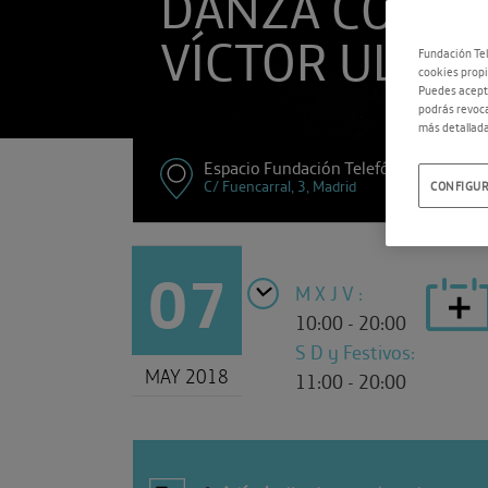
DANZA CON
VÍCTOR ULLAT
Fundación Tel
cookies propi
Puedes acepta
podrás revoca
más detallada
Espacio Fundación Telefónica
C/ Fuencarral, 3, Madrid
CONFIGUR
07
M X J V :
10:00 - 20:00
S D y Festivos:
MAY 2018
11:00 - 20:00