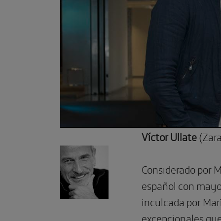
V
íctor Ullate
(Zar
Considerado por Ma
español con mayor
inculcada por Marí
excepcionales que 