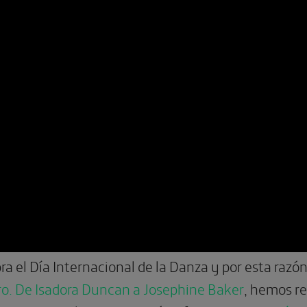
ebra el Día Internacional de la Danza y por esta razó
uro. De Isadora Duncan a Josephine Baker
, hemos re