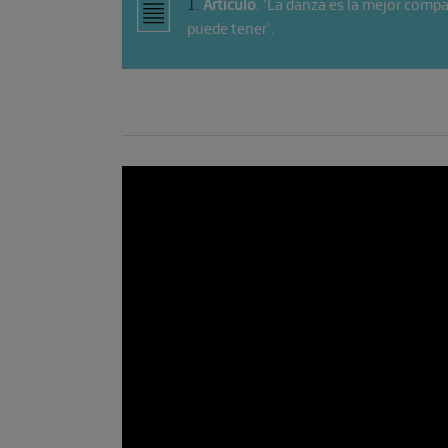
1
.
Artículo
. 'La danza es la mejor com
puede tener'.