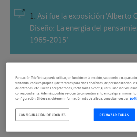
1
.
Así fue la exposición 'Alberto 
Diseño: La energía del pensamien
1965-2015'
Fundación Telefónica puede utilizar, en función de la sección, subdominio o apartad
visitando, cookies propias y de terceros para fines analíticos, de personalización, vi
de entradas, etc. Puedes aceptar todas, rechazarlas o configurar su uso individualme
correspondiente. Además, podrás revocar tu consentimiento en cualquier momento 
configuración. Si deseas obtener información más detallada, consulta nuestra
polí
ESCUCHAR
CONFIGURACIÓN DE COOKIES
RECHAZAR TODAS