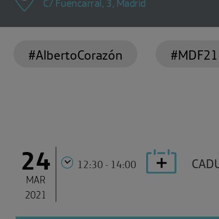
C/ Fuencarral, 3, Madrid
#AlbertoCorazón
#MDF21
24
CAD
12:30 - 14:00
MAR
2021