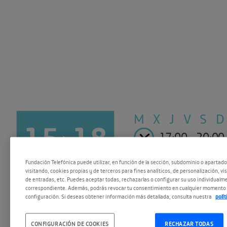
M X J V
S D
15
18
17:00 - 20:00
Fundación Telefónica puede utilizar, en función de la sección, subdominio o apartad
SEP 2015
SEP 2015
visitando, cookies propias y de terceros para fines analíticos, de personalización, vi
de entradas, etc. Puedes aceptar todas, rechazarlas o configurar su uso individualme
correspondiente. Además, podrás revocar tu consentimiento en cualquier momento 
configuración. Si deseas obtener información más detallada, consulta nuestra
polí
CONFIGURACIÓN DE COOKIES
RECHAZAR TODAS