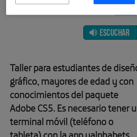
ESCUCHAR
Taller para estudiantes de diseñ
gráfico, mayores de edad y con
conocimientos del paquete
Adobe CS5. Es necesario tener 
terminal móvil (teléfono o
tableta) con la app ualphabets