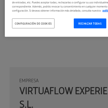
de entradas, etc. Puedes aceptar todas, rechazarlas o configurar su uso individualme
correspondiente. Además, podrás revocar tu consentimiento en cualquier momento 
configuración. Si deseas obtener información más detallada, consulta nuestra
polí
CONFIGURACIÓN DE COOKIES
RECHAZAR TODAS
EMPRESA
VIRTUAFLOW EXPERI
S.L.