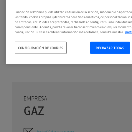
Fundación Telefónica puede utilizar, en función de la sección, subdominio o apartad
visitando, cookies propias y de terceros para fines analíticos, de personalización, vi
de entradas, etc. Puedes aceptar todas, rechazarlas o configurar su uso individualme
correspondiente. Además, podrás revocar tu consentimiento en cualquier momento 
configuración. Si deseas obtener información más detallada, consulta nuestra
polí
CONFIGURACIÓN DE COOKIES
RECHAZAR TODAS
EMPRESA
GAZ
info@gazvr.com