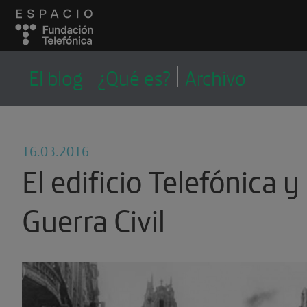
LA CORRALA
LA CORRALA, EL
El blog
¿Qué es?
Archivo
BLOG DEL EQUIPO
EDUCATIVO
16.03.2016
El edificio Telefónica y 
Guerra Civil