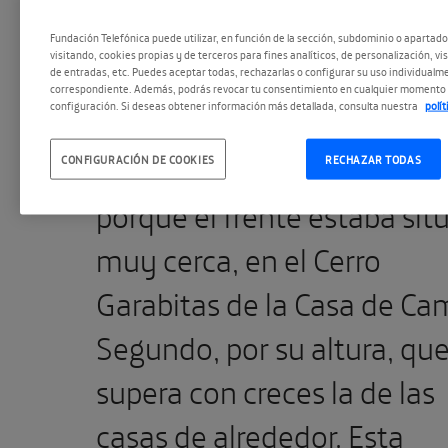
• Un blanco fácil
Fundación Telefónica puede utilizar, en función de la sección, subdominio o apartad
visitando, cookies propias y de terceros para fines analíticos, de personalización, vi
de entradas, etc. Puedes aceptar todas, rechazarlas o configurar su uso individualme
correspondiente. Además, podrás revocar tu consentimiento en cualquier momento 
configuración. Si deseas obtener información más detallada, consulta nuestra
polí
El asedio de este edificio se
debió a tres motivos. Prime
CONFIGURACIÓN DE COOKIES
RECHAZAR TODAS
porque el frente estaba sit
muy cerca, en el Cerro
Garabitas de la Casa de Ca
Segundo, por su altura, qu
supera con creces la de las
casas de alrededor. Esta