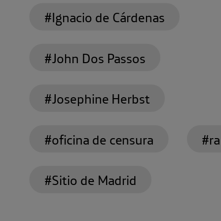
#Ignacio de Cárdenas
#John Dos Passos
#Josephine Herbst
¿Qué fue del edificio más alto
#oficina de censura
#ra
del 36 al 39? Te adentramos 
los capítulos más interesantes
#Sitio de Madrid
historia de este rascacielos