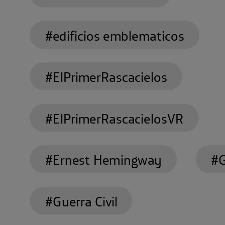
#edificios emblematicos
#ElPrimerRascacielos
#ElPrimerRascacielosVR
#Ernest Hemingway
#G
#Guerra Civil