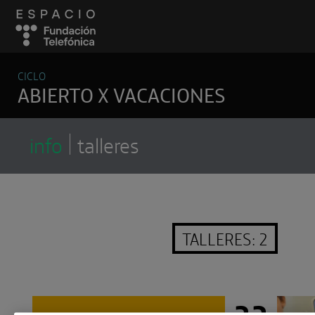
CICLO
ABIERTO X VACACIONES
info
talleres
TALLERES: 2
22