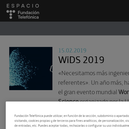
ESPACIO
#
15.02.2019
WiDS 2019
«Necesitamos más ingenie
referentes». Un año más, h
el gran evento mundial
Wom
Science
organizado por la U
Stanford y que tiene en Ca
Fundación Telefónica puede utilizar, en función de la sección, subdominio o apartad
embajadora española.
visitando, cookies propias y de terceros para fines analíticos, de personalización, vi
de entradas, etc. Puedes aceptar todas, rechazarlas o configurar su uso individualme