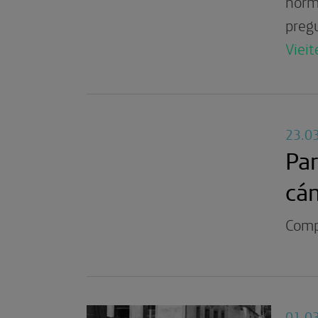
norma
preg
Viei
23.0
Par
cá
Compa
01.0