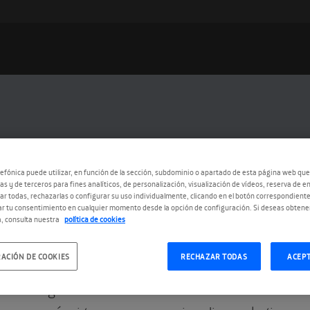
efónica puede utilizar, en función de la sección, subdominio o apartado de esta página web que
as y de terceros para fines analíticos, de personalización, visualización de vídeos, reserva de en
r todas, rechazarlas o configurar su uso individualmente, clicando en el botón correspondient
r tu consentimiento en cualquier momento desde la opción de configuración. Si deseas obtene
, consulta nuestra
política de cookies
4.2013
 tenemos ganadores del concurs
ACIÓN DE COOKIES
RECHAZAR TODAS
ACEP
tenemos ganadores del concurso #MiOtroDNI! Los t