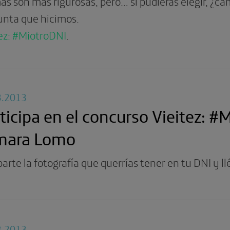
s son más rigurosas, pero… si pudieras elegir, ¿cam
unta que hicimos.
tez: #MiotroDNI
.
3.2013
ticipa en el concurso Vieitez: #
mara Lomo
rte la fotografía que querrías tener en tu DNI y 
3.2013