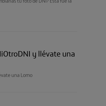
biarías tu foto de DNI? Esta fue la
MiOtroDNI y llévate una
llévate una Lomo