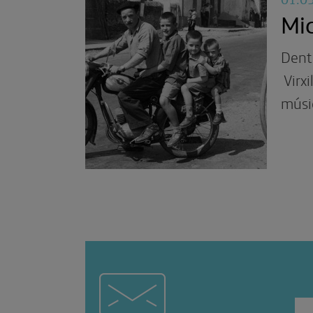
Mic
Dentr
Virxi
músic