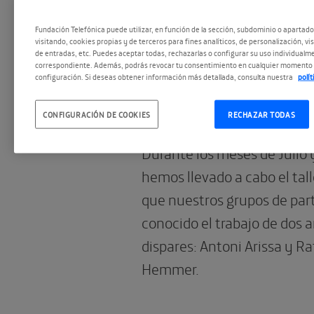
Fundación Telefónica puede utilizar, en función de la sección, subdominio o apartad
visitando, cookies propias y de terceros para fines analíticos, de personalización, vi
de entradas, etc. Puedes aceptar todas, rechazarlas o configurar su uso individualme
28.08.2014
correspondiente. Además, podrás revocar tu consentimiento en cualquier momento 
configuración. Si deseas obtener información más detallada, consulta nuestra
polí
Taller Abierto por
Vacaciones 2014
CONFIGURACIÓN DE COOKIES
RECHAZAR TODAS
Durante los meses de Julio
hemos llevado a cabo el tall
que nuestros grupos de par
conocido el trabajo de dos 
dispares: Antoni Arissa y R
Hemmer.