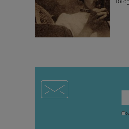
fotó
Co