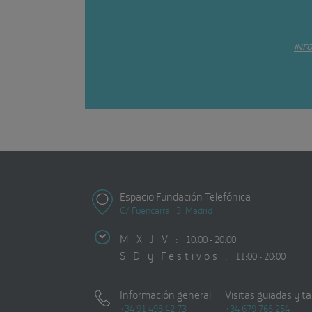
INF
Espacio Fundación Telefónica
C/ Fuencarral, 3, Madrid
M X J V :
10:00 - 20:00
S D y Festivos :
11:00 - 20:00
Información general
Visitas guiadas y ta
+34 91 498 42 73
+34 679 765 254