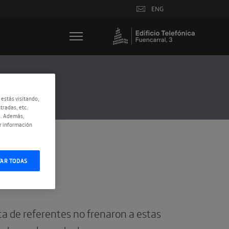
ENG
 estás visitando,
tradas, etc.
e. Además,
r información
TAR TODAS
lta de referentes no frenaron a estas