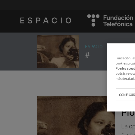
ESPACIO
#
Fundación Tel
cookies propi
Puedes acepta
podrás revoca
más detallada
CONFIGUR
15.0
Pio
La op