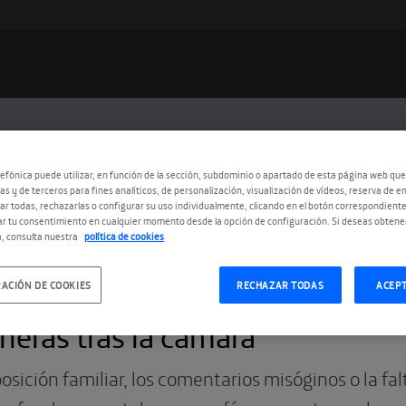
efónica puede utilizar, en función de la sección, subdominio o apartado de esta página web que
as y de terceros para fines analíticos, de personalización, visualización de vídeos, reserva de en
r todas, rechazarlas o configurar su uso individualmente, clicando en el botón correspondient
r tu consentimiento en cualquier momento desde la opción de configuración. Si deseas obtene
, consulta nuestra
política de cookies
ACIÓN DE COOKIES
RECHAZAR TODAS
ACEP
9.2016
neras tras la cámara
osición familiar, los comentarios misóginos o la fa