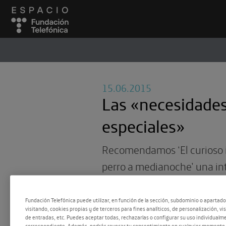
ESPACIO
#
15.06.2015
Las «necesidade
especiales»
Recomendamos ‘El curioso 
perro a medianoche’ una in
que aborda el Trastorno del
desde la ficción.
Fundación Telefónica puede utilizar, en función de la sección, subdominio o apartad
visitando, cookies propias y de terceros para fines analíticos, de personalización, vi
de entradas, etc. Puedes aceptar todas, rechazarlas o configurar su uso individualme
correspondiente. Además, podrás revocar tu consentimiento en cualquier momento 