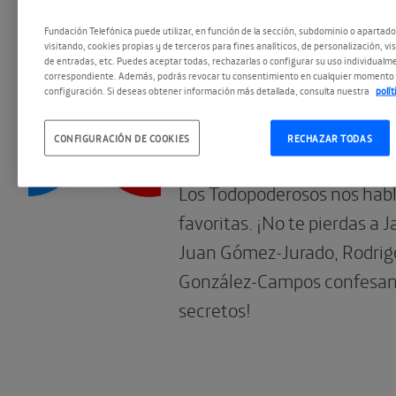
Fundación Telefónica puede utilizar, en función de la sección, subdominio o apartad
visitando, cookies propias y de terceros para fines analíticos, de personalización, vi
de entradas, etc. Puedes aceptar todas, rechazarlas o configurar su uso individualme
correspondiente. Además, podrás revocar tu consentimiento en cualquier momento 
20.03.2020
configuración. Si deseas obtener información más detallada, consulta nuestra
polí
Todopoderosos: C
no te metas (Vol.
CONFIGURACIÓN DE COOKIES
RECHAZAR TODAS
Los Todopoderosos nos habl
favoritas. ¡No te pierdas a 
Juan Gómez-Jurado, Rodrigo
González-Campos confesan
secretos!