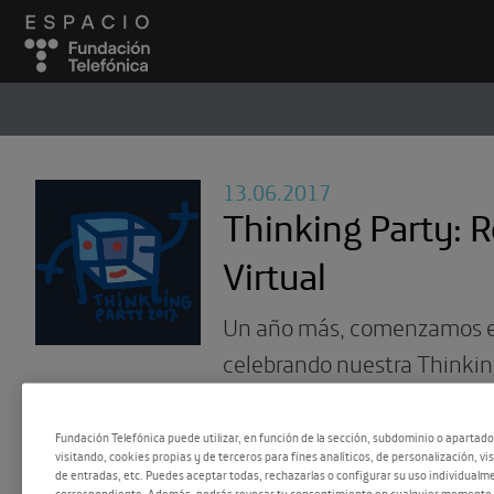
ESPACIO
#
13.06.2017
Thinking Party: R
Virtual
Un año más, comenzamos e
celebrando nuestra Thinking
fiesta del pensamiento y la
Fundación Telefónica.
Fundación Telefónica puede utilizar, en función de la sección, subdominio o apartad
visitando, cookies propias y de terceros para fines analíticos, de personalización, vi
de entradas, etc. Puedes aceptar todas, rechazarlas o configurar su uso individualme
correspondiente. Además, podrás revocar tu consentimiento en cualquier momento 