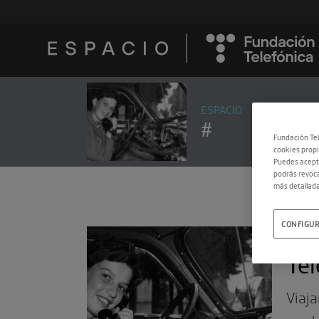
ESPACIO
#
Fundación Tel
cookies propi
Puedes acepta
podrás revoca
más detallada
CONFIGUR
17.0
Tel
Viaja