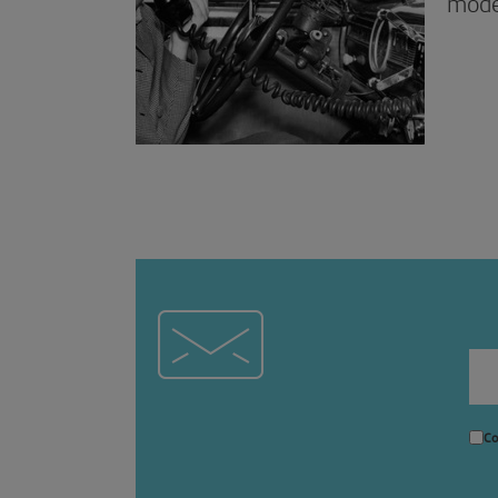
mode
Co