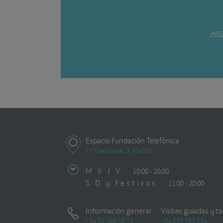
INF
Espacio Fundación Telefónica
C/ Fuencarral, 3, Madrid
M X J V :
10:00 - 20:00
S D y Festivos :
11:00 - 20:00
Información general
Visitas guiadas y ta
+34 91 498 42 73
+34 679 765 254