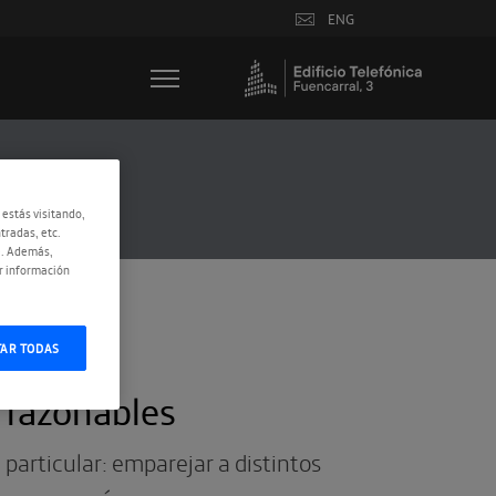
ENG
 estás visitando,
tradas, etc.
e. Además,
r información
TAR TODAS
 razonables
 particular: emparejar a distintos