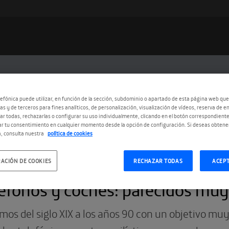
efónica puede utilizar, en función de la sección, subdominio o apartado de esta página web que
as y de terceros para fines analíticos, de personalización, visualización de vídeos, reserva de en
r todas, rechazarlas o configurar su uso individualmente, clicando en el botón correspondient
r tu consentimiento en cualquier momento desde la opción de configuración. Si deseas obtene
, consulta nuestra
política de cookies
ACIÓN DE COOKIES
RECHAZAR TODAS
ACEP
3.2016
éfonos y coches: parecidos muy
mos del siglo XIX a los años 90 con un objetivo muy