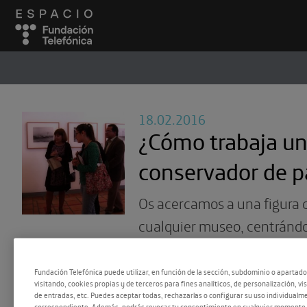
ESPACIO
#
18.02.2016
¿Cómo trabaja u
conservador de p
Os acercamos a una figura 
cualquier museo, centránd
patrimonio muy particular: e
tecnológico
Fundación Telefónica puede utilizar, en función de la sección, subdominio o apartad
visitando, cookies propias y de terceros para fines analíticos, de personalización, vi
de entradas, etc. Puedes aceptar todas, rechazarlas o configurar su uso individualme
correspondiente. Además, podrás revocar tu consentimiento en cualquier momento 