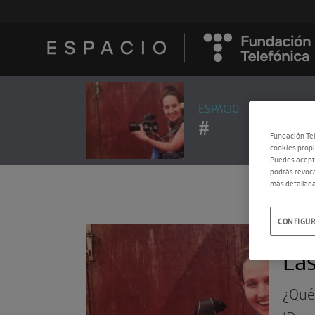
ESPACIO
#
Fundación Tel
cookies propi
Puedes acepta
podrás revoca
más detallada
CONFIGUR
16.0
Las
¿Qué 