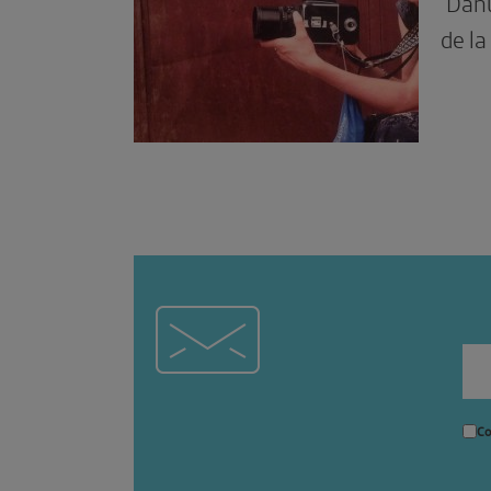
‘Danu
de la
Co