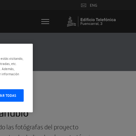
ENG
 estás visitando,
tradas, etc.
e. Además,
r información
TAR TODAS
anubio’
o las fotógrafas del proyecto