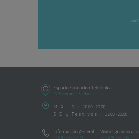
INF
Espacio Fundación Telefónica
C/ Fuencarral, 3, Madrid
M X J V :
10:00 - 20:00
S D y Festivos :
11:00 - 20:00
Información general
Visitas guiadas y ta
+34 91 498 42 73
+34 679 765 254