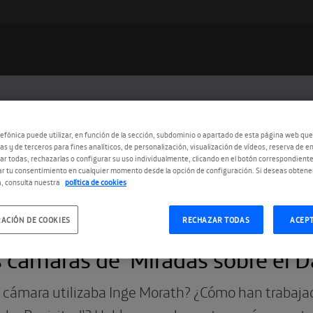
efónica puede utilizar, en función de la sección, subdominio o apartado de esta página web que
as y de terceros para fines analíticos, de personalización, visualización de vídeos, reserva de en
r todas, rechazarlas o configurar su uso individualmente, clicando en el botón correspondient
r tu consentimiento en cualquier momento desde la opción de configuración. Si deseas obtene
, consulta nuestra
política de cookies
ACIÓN DE COOKIES
RECHAZAR TODAS
ACEP
6.2016
 cámaras de ‘Miradas sobre el D
cámara utilizaba Inge Morath? ¿Cómo han trabajad