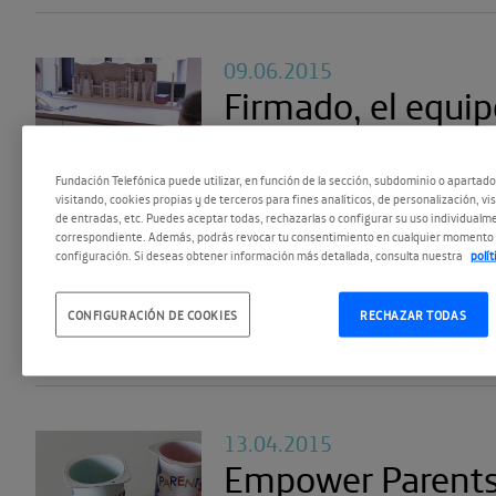
09.06.2015
Firmado, el equip
Empower Parent
Fundación Telefónica puede utilizar, en función de la sección, subdominio o apartad
El equipo de Empower Paren
visitando, cookies propias y de terceros para fines analíticos, de personalización, vi
de entradas, etc. Puedes aceptar todas, rechazarlas o configurar su uso individualme
sobre su filosofía y sus obje
correspondiente. Además, podrás revocar tu consentimiento en cualquier momento 
configuración. Si deseas obtener información más detallada, consulta nuestra
polí
cuenta cómo está viviendo 
con el Espacio Fundación Te
CONFIGURACIÓN DE COOKIES
RECHAZAR TODAS
13.04.2015
Empower Parents 