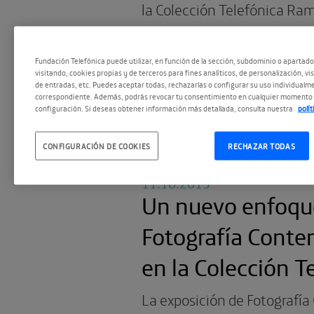
la Colección Telefónica Ra
desvela las claves de la evo
fotografía en las últimas c
Fundación Telefónica puede utilizar, en función de la sección, subdominio o apartad
visitando, cookies propias y de terceros para fines analíticos, de personalización, vi
través de la exposición que 
de entradas, etc. Puedes aceptar todas, rechazarlas o configurar su uso individualme
correspondiente. Además, podrás revocar tu consentimiento en cualquier momento 
público desde el 24 de octu
configuración. Si deseas obtener información más detallada, consulta nuestra
polí
CONFIGURACIÓN DE COOKIES
RECHAZAR TODAS
11.10.2013
Un nuevo enfoque
Fotografía Cont
en la Colección T
La exposición de Fotograf