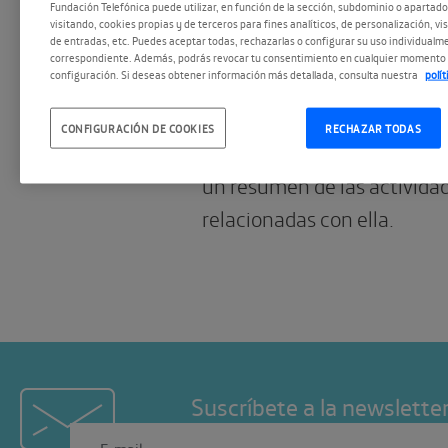
Fundación Telefónica puede utilizar, en función de la sección, subdominio o apartad
Lo que nos dejaro
visitando, cookies propias y de terceros para fines analíticos, de personalización, vi
de entradas, etc. Puedes aceptar todas, rechazarlas o configurar su uso individualme
Constelaciones
correspondiente. Además, podrás revocar tu consentimiento en cualquier momento 
configuración. Si deseas obtener información más detallada, consulta nuestra
polí
Reunimos aquí todos los re
CONFIGURACIÓN DE COOKIES
RECHAZAR TODAS
a partir de la expo #Gonzál
un resumen de las activida
relacionadas con ella.
Suscríbete a la newslette