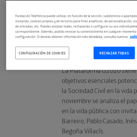
Fundación Telefónica puede utilizar, en función de la sección, subdominio o apartad
26.10.2016
visitando, cookies propias y de terceros para fines analíticos, de personalización, vi
Los jóvenes en la
de entradas, etc. Puedes aceptar todas, rechazarlas o configurar su uso individualme
correspondiente. Además, podrás revocar tu consentimiento en cualquier momento 
configuración. Si deseas obtener información más detallada, consulta nuestra
polí
pública. Una apo
futuro a la socied
CONFIGURACIÓN DE COOKIES
RECHAZAR TODAS
La Plataforma G2020 tiene
objetivos esenciales potenc
la Sociedad Civil en la vida p
noviembre se analiza el pap
en la vida pública con invi
Barreiro, Pablo Casado, Iné
Begoña Villacís.