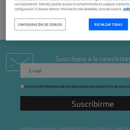
temas más candentes del de
correspondiente. Además, podrás revocar tu consentimiento en cualquier momento 
configuración. Si deseas obtener información más detallada, consulta nuestra
polí
CONFIGURACIÓN DE COOKIES
RECHAZAR TODAS
Suscríbete a la newslette
Consiento el tratamiento de mis datos personales para el envío de comuni
INFORMACIÓN BÁSICA SOBRE PROTECCIÓN DE DATOS DE CARÁCTE