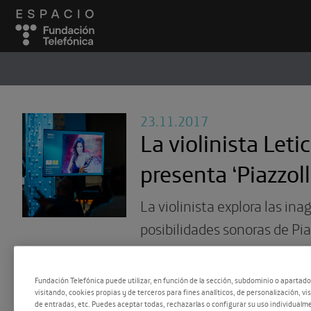
ESPACIO
#
23.11.2017
La violinista Let
presenta ‘Piazzoll
La violinista explora las ina
posibilidades sonoras de Pia
ofrece una vital y renovada 
más emblemáticas del comp
Fundación Telefónica puede utilizar, en función de la sección, subdominio o apartad
visitando, cookies propias y de terceros para fines analíticos, de personalización, vi
argentino.
de entradas, etc. Puedes aceptar todas, rechazarlas o configurar su uso individualme