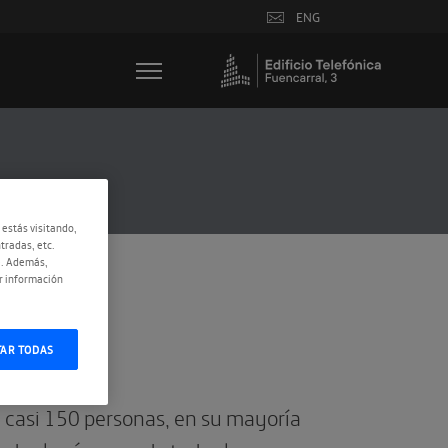
ENG
 estás visitando,
tradas, etc.
e. Además,
r información
TAR TODAS
e casi 150 personas, en su mayoría