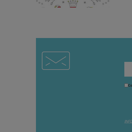
Co
INF