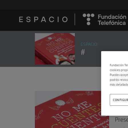
ESPACIO
#
Fundación Tel
cookies propi
Puedes acepta
podrás revoca
más detallada
04.1
CONFIGUR
‘No
Prese