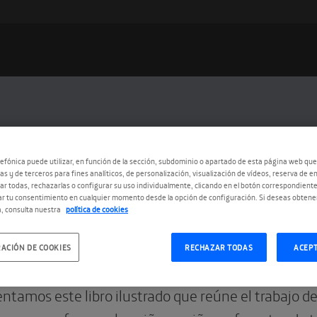
efónica puede utilizar, en función de la sección, subdominio o apartado de esta página web que
as y de terceros para fines analíticos, de personalización, visualización de vídeos, reserva de en
r todas, rechazarlas o configurar su uso individualmente, clicando en el botón correspondient
r tu consentimiento en cualquier momento desde la opción de configuración. Si deseas obtene
, consulta nuestra
política de cookies
2.2019
ACIÓN DE COOKIES
RECHAZAR TODAS
ACEP
 me cuentes cuentos’. El libro
ntamos este libro ilustrado que reúne el trabajo d