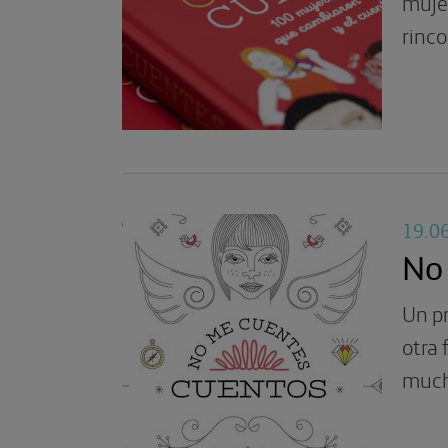
mujer
rinco
19.0
No
Un pr
otra 
much