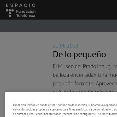
ESPACIO
#
21.05.2013
De lo pequeño
El Museo del Prado inaugura
belleza encerrada» Una mue
pequeño formato. Aprovec
cuál es la canción más corta
pequeña… y terminamos co
Fundación Telefónica puede utilizar, en función de la sección, subdominio o apartad
‘Slow Movement’
visitando, cookies propias y de terceros para fines analíticos, de personalización, vi
de entradas, etc. Puedes aceptar todas, rechazarlas o configurar su uso individualme