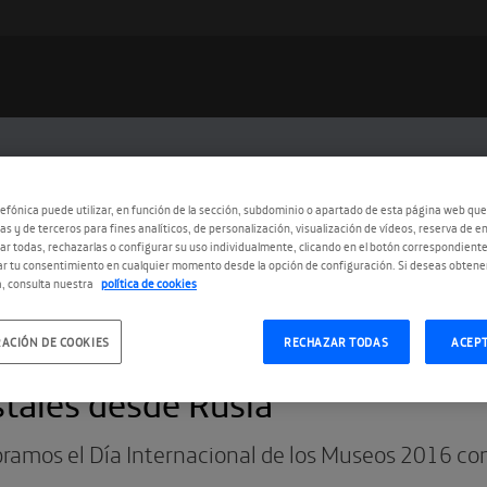
efónica puede utilizar, en función de la sección, subdominio o apartado de esta página web que
as y de terceros para fines analíticos, de personalización, visualización de vídeos, reserva de en
r todas, rechazarlas o configurar su uso individualmente, clicando en el botón correspondient
r tu consentimiento en cualquier momento desde la opción de configuración. Si deseas obtene
, consulta nuestra
política de cookies
ACIÓN DE COOKIES
RECHAZAR TODAS
ACEP
5.2016
tales desde Rusia
bramos el Día Internacional de los Museos 2016 co