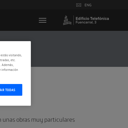
ENG
 estás visitando,
tradas, etc.
e. Además,
r información
TAR TODAS
n unas obras muy particulares