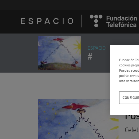
ESPACIO
#
Fundación Tel
cookies propi
Puedes acepta
podrás revoca
más detallada
CONFIGUR
18.0
Pos
Cele