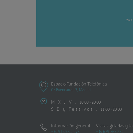
INF
Espacio Fundación Telefónica
C/ Fuencarral, 3, Madrid
M X J V :
10:00 - 20:00
S D y Festivos :
11:00 - 20:00
Información general
Visitas guiadas y ta
+34 91 498 42 73
+34 679 765 254