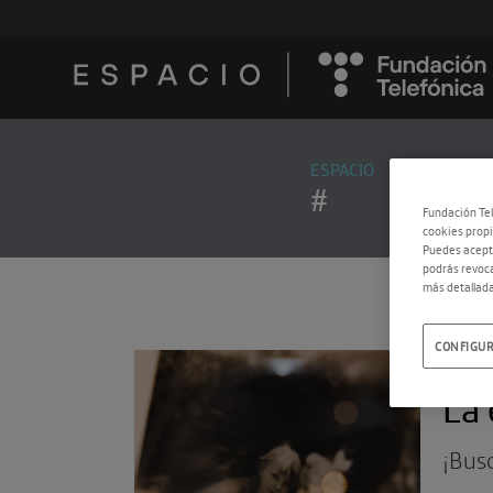
ESPACIO
#
Fundación Tel
cookies propi
Puedes acepta
podrás revoca
más detallada
CONFIGUR
16.1
La 
¡Busc