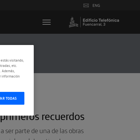
ENG
 estás visitando,
tradas, etc.
e. Además,
r información
TAR TODAS
 primeros recuerdos
 ser parte de una de las obras