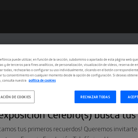
efónica puede utilizar, en función de la sección, subdominio o apartado de esta página web que
as y de terceros para fines analíticos, de personalización, visualización de vídeos, reserva de en
r todas, rechazarlas o configurar su uso individualmente, clicando en el botón correspondient
r tu consentimiento en cualquier momento desde la opción de configuración. Si deseas obtene
, consulta nuestra
política de cookies
ACIÓN DE COOKIES
RECHAZAR TODAS
ACEP
1.2022
exposición Cerebro(s) busca tus
amos tus primeros recuerdos! Queremos invitarte a