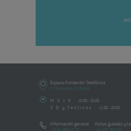
INF
Espacio Fundación Telefónica
C/ Fuencarral, 3, Madrid
M X J V :
10:00 - 20:00
S D y Festivos :
11:00 - 20:00
Información general
Visitas guiadas y ta
+34 91 498 42 73
+34 679 765 254