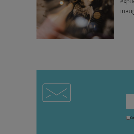
expue
inau
Co