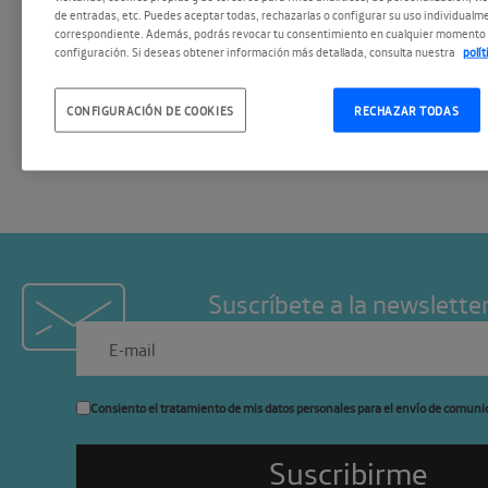
de entradas, etc. Puedes aceptar todas, rechazarlas o configurar su uso individualme
construir productos de cali
correspondiente. Además, podrás revocar tu consentimiento en cualquier momento 
configuración. Si deseas obtener información más detallada, consulta nuestra
polí
orientados a cubrir las nece
cliente.
CONFIGURACIÓN DE COOKIES
RECHAZAR TODAS
Suscríbete a la newslette
Consiento el tratamiento de mis datos personales para el envío de comuni