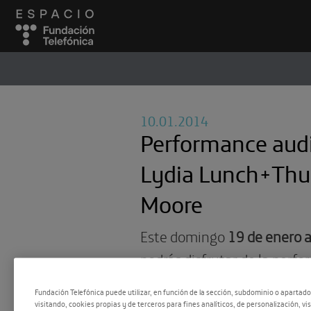
ESPACIO
#
10.01.2014
Performance audi
Lydia Lunch+Thu
Moore
Este domingo
19 de enero a
podrás disfrutar de la perf
audiovisual “Breaking Ope
Fundación Telefónica puede utilizar, en función de la sección, subdominio o apartad
improvisación que combina
visitando, cookies propias y de terceros para fines analíticos, de personalización, vi