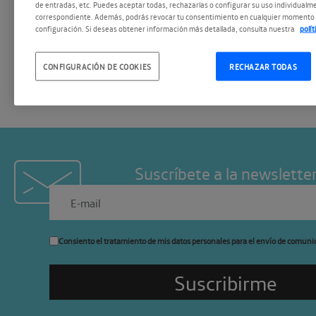
de entradas, etc. Puedes aceptar todas, rechazarlas o configurar su uso individualme
proyecciones y elementos 
correspondiente. Además, podrás revocar tu consentimiento en cualquier momento 
configuración. Si deseas obtener información más detallada, consulta nuestra
polí
vivo.
CONFIGURACIÓN DE COOKIES
RECHAZAR TODAS
Suscríbete a la newslette
Consiento el tratamiento de mis datos personales para el envío de comuni