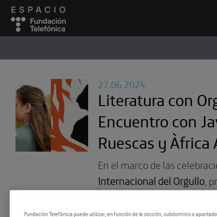
ESPACIO
#
27.06.2024
Literatura con Org
Encuentro con Ja
Ruescas y Àfrica
En el marco de las celebrac
Internacional del Orgullo
, 
encuentro entre
Javier Rue
Alonso
, quienes han decidido
Fundación Telefónica puede utilizar, en función de la sección, subdominio o apartad