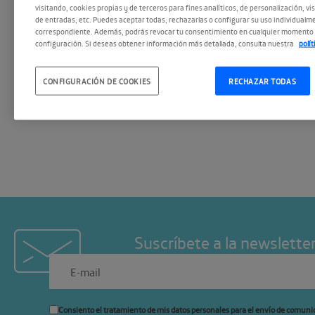
visitando, cookies propias y de terceros para fines analíticos, de personalización, vi
situaciones de discriminaci
de entradas, etc. Puedes aceptar todas, rechazarlas o configurar su uso individualme
correspondiente. Además, podrás revocar tu consentimiento en cualquier momento 
hacia personas LGBT a través
configuración. Si deseas obtener información más detallada, consulta nuestra
polí
También nos acompañó el es
CONFIGURACIÓN DE COOKIES
RECHAZAR TODAS
docente,
Luis Maura
, para 
diálogo.
Suscríbete a la newslette
Consiento el tratamiento de mis datos personales para el envío de comuni