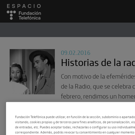
ESPACIO
#
09.02.2016
Historias de la ra
Con motivo de la efeméride
de la Radio, que se celebra
febrero, rendimos un homen
invento fundamental en la H
Fundación Telefónica puede utilizar, en función de la sección, subdominio o apartad
visitando, cookies propias y de terceros para fines analíticos, de personalización, vi
de entradas, etc. Puedes aceptar todas, rechazarlas o configurar su uso individualme
correspondiente. Además, podrás revocar tu consentimiento en cualquier momento 