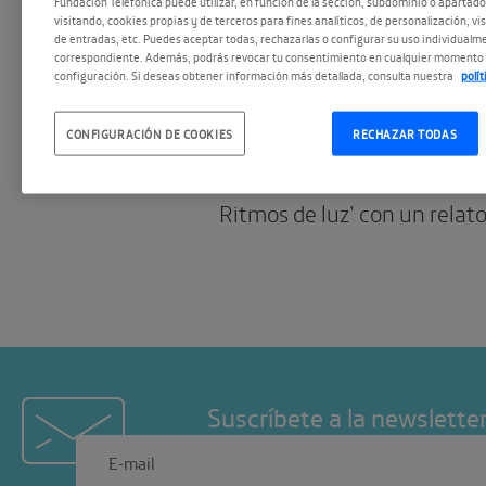
Fundación Telefónica puede utilizar, en función de la sección, subdominio o apartad
25.06.2015
visitando, cookies propias y de terceros para fines analíticos, de personalización, vi
La piscina de Jan
de entradas, etc. Puedes aceptar todas, rechazarlas o configurar su uso individualme
correspondiente. Además, podrás revocar tu consentimiento en cualquier momento 
configuración. Si deseas obtener información más detallada, consulta nuestra
polí
Siguiendo nuestra tradició
CONFIGURACIÓN DE COOKIES
RECHAZAR TODAS
nuestras exposiciones con 
relacionamos una obra de ‘
Ritmos de luz’ con un relato 
Suscríbete a la newslette