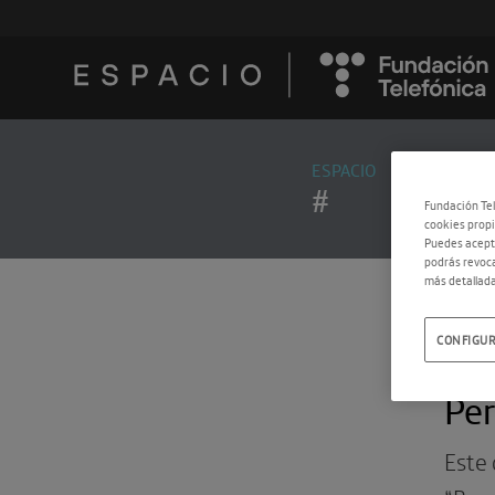
ESPACIO
#
Fundación Tel
cookies propi
Puedes acepta
podrás revoca
más detallada
CONFIGUR
10.0
Pe
Este