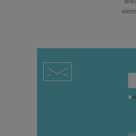
“Bre
elem
Co
INF