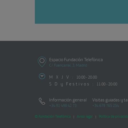
Espacio Fundación Telefónica
C/ Fuencarral, 3, Madrid
M X J V :
10:00 - 20:00
S D y Festivos :
11:00 - 20:00
Información general
Visitas guiadas y ta
+34 91 498 42 73
+34 679 765 254
© Fundación Telefónica
Aviso legal
Política de privacid
|
|