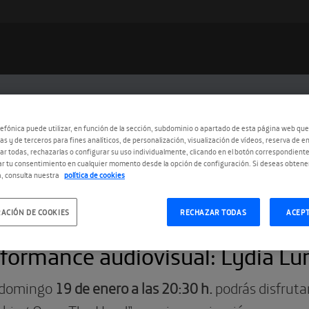
efónica puede utilizar, en función de la sección, subdominio o apartado de esta página web que
as y de terceros para fines analíticos, de personalización, visualización de vídeos, reserva de en
r todas, rechazarlas o configurar su uso individualmente, clicando en el botón correspondient
r tu consentimiento en cualquier momento desde la opción de configuración. Si deseas obtene
, consulta nuestra
política de cookies
ACIÓN DE COOKIES
RECHAZAR TODAS
ACEP
1.2014
rformance audiovisual: Lydia L
 domingo
19 de enero a las 20:30 h.
podrás disfruta