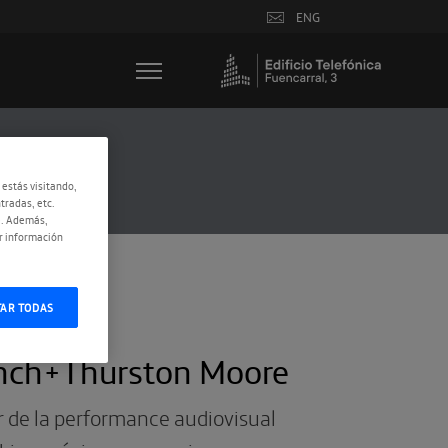
ENG
 estás visitando,
tradas, etc.
e. Además,
r información
TAR TODAS
unch+Thurston Moore
r de la performance audiovisual