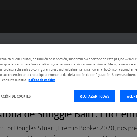
efónica puede utilizar, en función de la sección, subdominio o apartado de esta página web que
as y de terceros para fines analíticos, de personalización, visualización de vídeos, reserva de en
r todas, rechazarlas o configurar su uso individualmente, clicando en el botón correspondient
r tu consentimiento en cualquier momento desde la opción de configuración. Si deseas obtene
, consulta nuestra
política de cookies
ACIÓN DE COOKIES
RECHAZAR TODAS
ACEP
9.2021
storia de Shuggie Bain’. Encuen
critor Douglas Stuart, Premio Booker 2020, nos pre