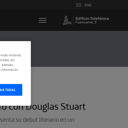
ENG
 estás visitando,
tradas, etc.
e. Además,
r información
TAR TODAS
tro con Douglas Stuart
senta su debut literario en un