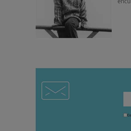
encu
Co