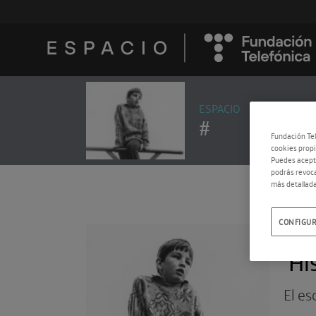
ESPACIO
#
Fundación Tel
cookies propi
Puedes acepta
podrás revoca
más detallada
CONFIGUR
08.0
‘Hi
El es