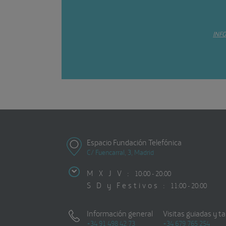
INF
Espacio Fundación Telefónica
C/ Fuencarral, 3, Madrid
M X J V :
10:00 - 20:00
S D y Festivos :
11:00 - 20:00
Información general
Visitas guiadas y ta
+34 91 498 42 73
+34 679 765 254