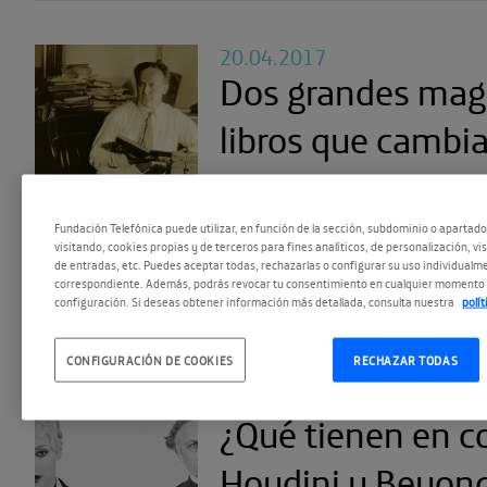
20.04.2017
Dos grandes mago
libros que cambi
vidas
Fundación Telefónica puede utilizar, en función de la sección, subdominio o apartad
Cómo el azar y la lectura 
visitando, cookies propias y de terceros para fines analíticos, de personalización, vi
de entradas, etc. Puedes aceptar todas, rechazarlas o configurar su uso individualme
transformaron la historia d
correspondiente. Además, podrás revocar tu consentimiento en cualquier momento 
configuración. Si deseas obtener información más detallada, consulta nuestra
polí
CONFIGURACIÓN DE COOKIES
RECHAZAR TODAS
09.03.2017
¿Qué tienen en 
Houdini y Beyon