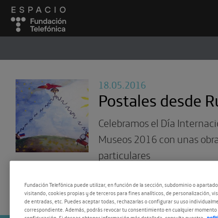
ESPACIO
#
18.05.2016
Postales desde R
Celebramos el Día Internaci
Museos 2016 con unas obr
particulares
Fundación Telefónica puede utilizar, en función de la sección, subdominio o apartad
visitando, cookies propias y de terceros para fines analíticos, de personalización, vi
de entradas, etc. Puedes aceptar todas, rechazarlas o configurar su uso individualme
correspondiente. Además, podrás revocar tu consentimiento en cualquier momento 
configuración. Si deseas obtener información más detallada, consulta nuestra
polí