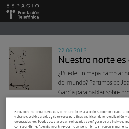
ESPACIO
#
22.06.2016
Nuestro norte es 
¿Puede un mapa cambiar nu
del mundo? Partimos de Joa
García para hablar sobre p
cartográficas inusuales
Fundación Telefónica puede utilizar, en función de la sección, subdominio o apartad
visitando, cookies propias y de terceros para fines analíticos, de personalización, vi
de entradas, etc. Puedes aceptar todas, rechazarlas o configurar su uso individualme
correspondiente. Además, podrás revocar tu consentimiento en cualquier momento 