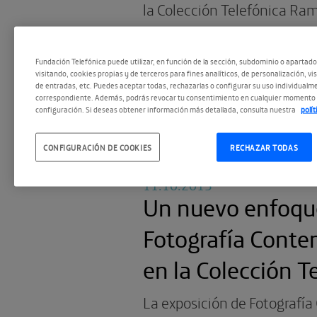
la Colección Telefónica Ra
desvela las claves de la evo
fotografía en las últimas c
Fundación Telefónica puede utilizar, en función de la sección, subdominio o apartad
visitando, cookies propias y de terceros para fines analíticos, de personalización, vi
través de la exposición que 
de entradas, etc. Puedes aceptar todas, rechazarlas o configurar su uso individualme
correspondiente. Además, podrás revocar tu consentimiento en cualquier momento 
público desde el 24 de octu
configuración. Si deseas obtener información más detallada, consulta nuestra
polí
CONFIGURACIÓN DE COOKIES
RECHAZAR TODAS
11.10.2013
Un nuevo enfoque
Fotografía Cont
en la Colección T
La exposición de Fotograf