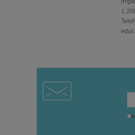
imple
1.200
Telef
educ
Co