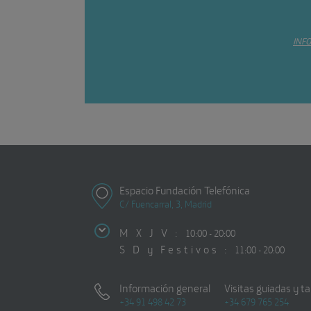
INF
Espacio Fundación Telefónica
C/ Fuencarral, 3, Madrid
M X J V :
10:00 - 20:00
S D y Festivos :
11:00 - 20:00
Información general
Visitas guiadas y ta
+34 91 498 42 73
+34 679 765 254