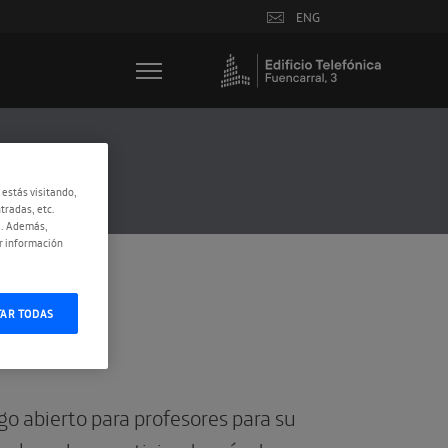
ENG
 estás visitando,
tradas, etc.
e. Además,
r información
TAR TODAS
o abierto para profesores para su