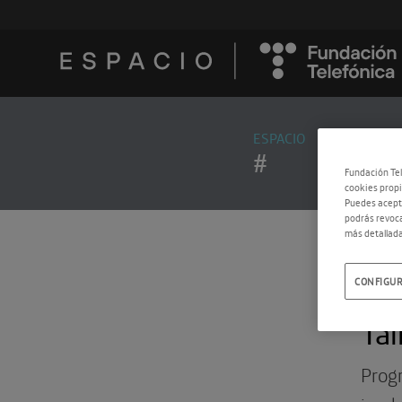
ESPACIO
#
Fundación Tel
cookies propi
Puedes acepta
podrás revoca
más detallada
CONFIGUR
18.0
Tal
Progr