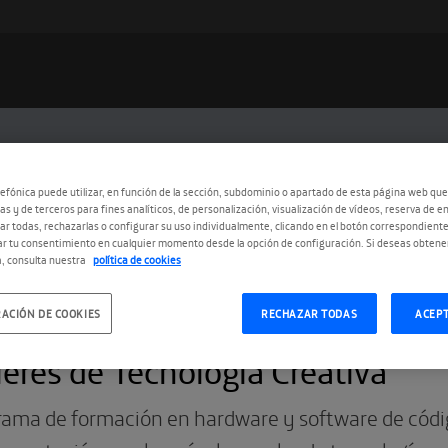
efónica puede utilizar, en función de la sección, subdominio o apartado de esta página web que
as y de terceros para fines analíticos, de personalización, visualización de vídeos, reserva de en
r todas, rechazarlas o configurar su uso individualmente, clicando en el botón correspondient
r tu consentimiento en cualquier momento desde la opción de configuración. Si deseas obtene
, consulta nuestra
política de cookies
ACIÓN DE COOKIES
RECHAZAR TODAS
ACEP
8.2014
leres de Tecnología Creativa
ama de formación en hardware y software de códig