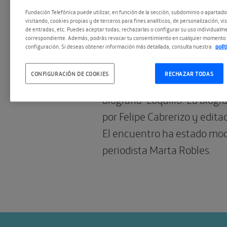
Fundación Telefónica puede utilizar, en función de la sección, subdominio o apartad
visitando, cookies propias y de terceros para fines analíticos, de personalización, vi
28.03.2022
de entradas, etc. Puedes aceptar todas, rechazarlas o configurar su uso individualme
Encuentro con Lo
correspondiente. Además, podrás revocar tu consentimiento en cualquier momento 
configuración. Si deseas obtener información más detallada, consulta nuestra
polí
Recibimos en nuestro audit
CONFIGURACIÓN DE COOKIES
RECHAZAR TODAS
Loquillo con motivo de la p
biografía ‘Loquillo. La biograf
por Felipe Cabrerizo y edita
El encuentro ha estado mod
periodista Marta Robles.