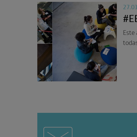
27.0
#EE
Este 
todas