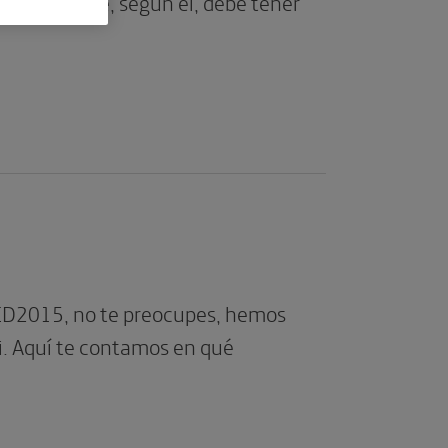
rísticas que, según él, debe tener
#EED2015, no te preocupes, hemos
ti. Aquí te contamos en qué