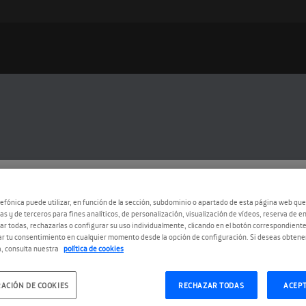
efónica puede utilizar, en función de la sección, subdominio o apartado de esta página web que
as y de terceros para fines analíticos, de personalización, visualización de vídeos, reserva de en
6.2015
r todas, rechazarlas o configurar su uso individualmente, clicando en el botón correspondient
r tu consentimiento en cualquier momento desde la opción de configuración. Si deseas obtene
revistamos a César Bona
, consulta nuestra
política de cookies
estro, que fue candidato al Global Teacher Prize 2
ACIÓN DE COOKIES
RECHAZAR TODAS
ACEP