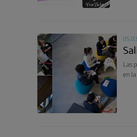
05.0
Sal
Las p
en la