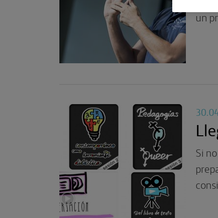
de la
un pr
30.0
Lle
Si no
prepa
consi