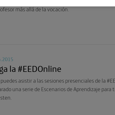
 educación emocional en la enseñanza y las caracte
ofesor más allá de la vocación.
4.2015
ga la #EEDOnline
 puedes asistir a las sesiones presenciales de la 
rado una serie de Escenarios de Aprendizaje para 
sten.