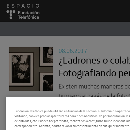
ESPACIO
#
08.06.2017
¿Ladrones o cola
Fotografiando pe
Existen muchas maneras de r
humano a través de la fotog
Fundación Telefónica puede utilizar, en función de la sección, subdominio o apartad
visitando, cookies propias y de terceros para fines analíticos, de personalización, vi
de entradas, etc. Puedes aceptar todas, rechazarlas o configurar su uso individualme
correspondiente. Además, podrás revocar tu consentimiento en cualquier momento 