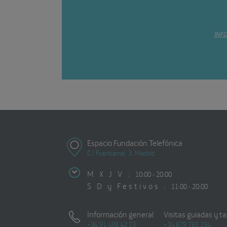
INF
Espacio Fundación Telefónica
C/ Fuencarral, 3, Madrid
M X J V :
10:00 - 20:00
S D y Festivos :
11:00 - 20:00
Información general
Visitas guiadas y ta
+34 91 498 42 73
+34 679 765 254