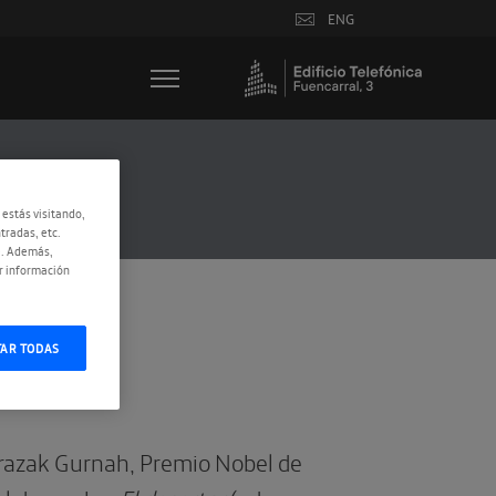
ENG
 estás visitando,
tradas, etc.
e. Además,
r información
TAR TODAS
razak Gurnah, Premio Nobel de