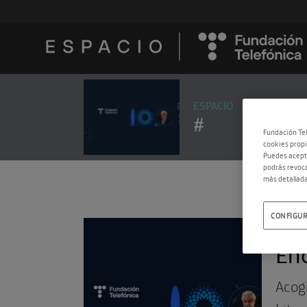
ESPACIO
#
Fundación Tel
cookies propi
Puedes acepta
podrás revoca
más detallada
CONFIGUR
04.0
En
Acog