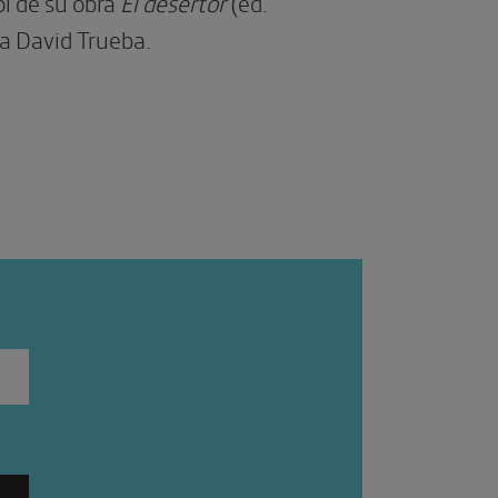
ol de su obra
El desertor
(ed.
ta David Trueba.