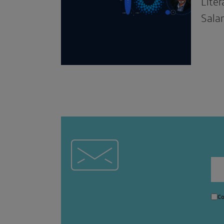
Liter
Salam
Co