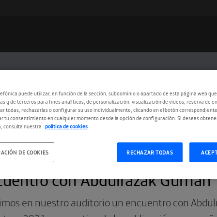
efónica puede utilizar, en función de la sección, subdominio o apartado de esta página web que
as y de terceros para fines analíticos, de personalización, visualización de vídeos, reserva de en
r todas, rechazarlas o configurar su uso individualmente, clicando en el botón correspondient
r tu consentimiento en cualquier momento desde la opción de configuración. Si deseas obtene
, consulta nuestra
política de cookies
ACIÓN DE COOKIES
RECHAZAR TODAS
ACEP
9.2023
cuentro con Abdulrazak Gurnah
imos en nuestro auditorio un encuentro con Abdul