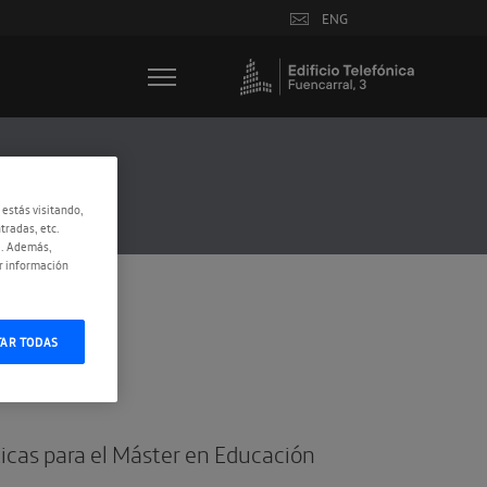
ENG
 estás visitando,
tradas, etc.
e. Además,
r información
TAR TODAS
ticas para el Máster en Educación