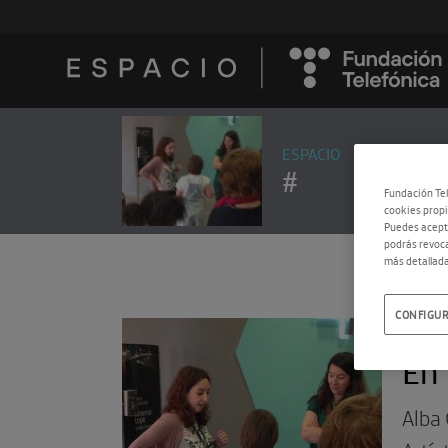
ESPACIO
#
Fundación Tel
cookies propi
Puedes acepta
podrás revoca
más detallada
CONFIGUR
27.0
En 
Alba 