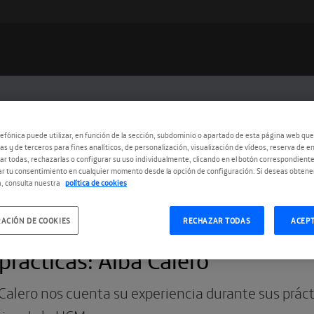
efónica puede utilizar, en función de la sección, subdominio o apartado de esta página web que
as y de terceros para fines analíticos, de personalización, visualización de vídeos, reserva de en
r todas, rechazarlas o configurar su uso individualmente, clicando en el botón correspondient
r tu consentimiento en cualquier momento desde la opción de configuración. Si deseas obtene
, consulta nuestra
política de cookies
ACIÓN DE COOKIES
RECHAZAR TODAS
ACEP
5.2016
prácticas: Alba Calero
Calero nos cuenta su experiencia durante sus prác