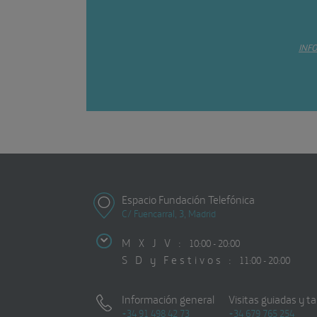
INF
Espacio Fundación Telefónica
C/ Fuencarral, 3, Madrid
M X J V :
10:00 - 20:00
S D y Festivos :
11:00 - 20:00
Información general
Visitas guiadas y ta
+34 91 498 42 73
+34 679 765 254