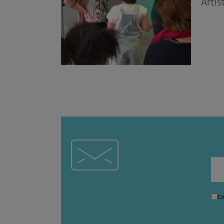
Artís
Co