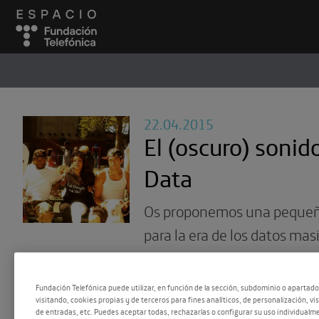
ESPACIO
#
22.04.2015
El (oscuro) sonido
Data
Os proponemos una pequeñ
para la era de los datos mas
que tratan de la NSA, Edwa
obsesión por las redes socia
Fundación Telefónica puede utilizar, en función de la sección, subdominio o apartad
visitando, cookies propias y de terceros para fines analíticos, de personalización, vi
presentamos el primer mix d
de entradas, etc. Puedes aceptar todas, rechazarlas o configurar su uso individualme