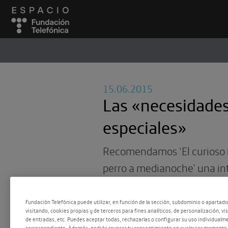
ESPACIO
#
15.06.2015
Las «necesidade
especiales»
Recomendamos ‘El curioso 
perro a medianoche’ una in
que aborda el Trastorno del
desde la ficción.
Fundación Telefónica puede utilizar, en función de la sección, subdominio o apartad
visitando, cookies propias y de terceros para fines analíticos, de personalización, vi
de entradas, etc. Puedes aceptar todas, rechazarlas o configurar su uso individualme
correspondiente. Además, podrás revocar tu consentimiento en cualquier momento 